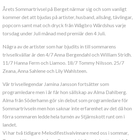
Årets Sommartrivsel på Berget närmar sig och som vanligt
kommer det att bjudas på artister, husband, allsång, tävlingar,
popcorn samt mat och dryck från Wågbro Wärdshus varje
torsdag under Juli månad med premiär den 4 Juli.
Några av de artister som har bjudits in till sommarens
trivselkvällar är den 4/7 Anna Bergendahl och William Stridh.
11/7 Hanna Ferm och Liamoo. 18/7 Tommy Nilsson. 25/7
Zeana, Anna Sahlene och Lily Wahlsteen.
Vår trivsellegendar Jamina Jansson fortsätter som
programledare men i år får hon sällskap av Alma Dahlberg.
Alma från Söderhamn gör sin debut som programledare för
Sommartrivseln men hon saknar inte erfarenhet av det då hon
förra sommaren ledde hela turnén av Stjärnskott runt om i
landet.
Vi har två tidigare Melodifestivalvinnare med oss i sommar,