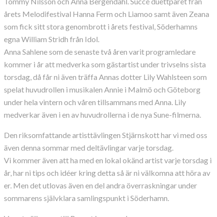
Tommy Nilsson och Anna Bergendahl. Succé duettparet från
årets Melodifestival Hanna Ferm och Liamoo samt även Zeana
som fick sitt stora genombrott i årets festival, Söderhamns
egna William Stridh från Idol.
Anna Sahlene som de senaste två åren varit programledare
kommer i år att medverka som gästartist under trivselns sista
torsdag, då får ni även träffa Annas dotter Lily Wahlsteen som
spelat huvudrollen i musikalen Annie i Malmö och Göteborg
under hela vintern och våren tillsammans med Anna. Lily
medverkar även i en av huvudrollerna i de nya Sune-filmerna.
Den riksomfattande artisttävlingen Stjärnskott har vi med oss
även denna sommar med deltävlingar varje torsdag.
Vi kommer även att ha med en lokal okänd artist varje torsdag i
år, har ni tips och idéer kring detta så är ni välkomna att höra av
er. Men det utlovas även en del andra överraskningar under
sommarens självklara samlingspunkt i Söderhamn.