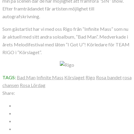
min på scenen där de har möjlighet att framföra ”SIN” show.
Efter framträdandet får artisten möjlighet till
autografskrivning.
Som gästartist har vi med oss Rigo från “Infinite Mass” som nu
är aktuell med sitt andra soloalbum, “Bad Man”. Medverkade i
årets Melodifestival med låten “I Got U”! Körledare för TEAM
RIGO i “Körslaget”.
TAGS:
Bad Man
Infinite Mass
Körslaget
Rigo
Rosa bandet
rosa
chansen
Rosa Lördag
Share: